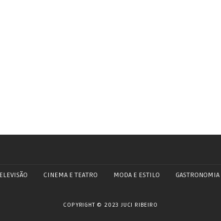
ELEVISÃO
CINEMA E TEATRO
MODA E ESTILO
GASTRONOMIA
COPYRIGHT © 2023 JUCI RIBEIRO