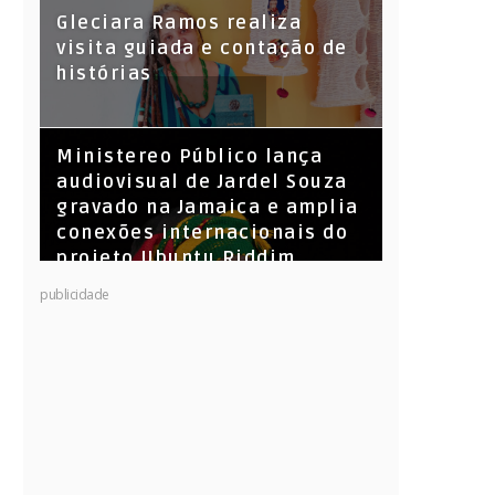
KL Jay (Racionais MC’s), DJ
Gleciara Ramos realiza
Raíz e DJ Leandro Vitrola na
visita guiada e contação de
BIGSHAKE 14
histórias
​Ministereo Público lança
audiovisual de Jardel Souza
gravado na Jamaica e amplia
conexões internacionais do
projeto Ubuntu Riddim
publicidade