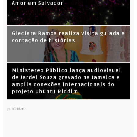
Amor em Salvador
KL Jay (Racionais MC’s), DJ Raíz e DJ
Gleciara Ramos realiza visita guiada e
Leandro Vitrola na BIGSHAKE 14
contação de histórias
​Ministereo Público lança audiovisual
de Jardel Souza gravado na Jamaica e
amplia conexões internacionais do
projeto Ubuntu Riddim
publicidade