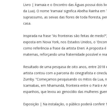
Livro | Iramaia e o Encontro das Águas possui dois l
da Lua). O nome ‘Iramaia’ significa Abelha Rainha em 
suprassumo, as seivas das flores de toda floresta, p
casa.
Inspirada na frase “As fronteiras são feitas de medo?”
exposta em Nova York, nos Estados Unidos, o 'Encont
como referência a frase da artista Eneri. A proposta é
maternas, reforçando uma fraternidade possível e real
Resultado de uma pesquisa de oito anos, entre 2018
artista contou com a parceria do cinegrafista e cinec
Zumby. “Começamos pesquisando os mitos da Lua, no E
Icamiabas, em Nhamundá, fronteira entre o Pará e Am
espanhois, que levou ao genocídio das mulheres guerre
Exposição | Na instalação, o público poderá conferir