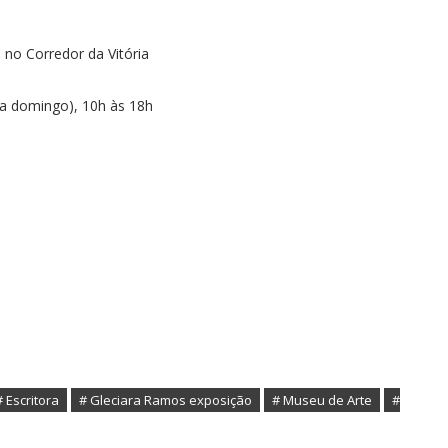
 no Corredor da Vitória
a a domingo), 10h às 18h
# Escritora
# Gleciara Ramos exposição
# Museu de Arte
#