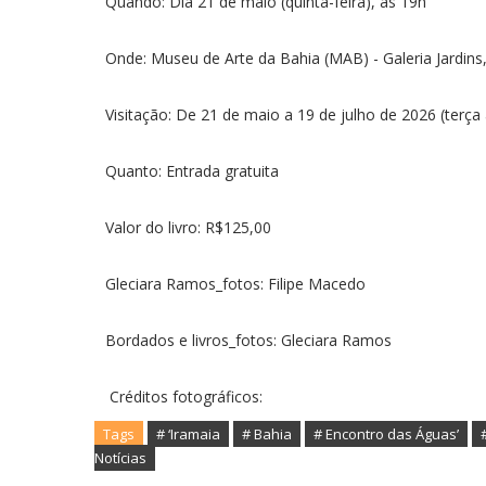
Quando: Dia 21 de maio (quinta-feira), às 19h
Onde: Museu de Arte da Bahia (MAB) - Galeria Jardins,
Visitação: De 21 de maio a 19 de julho de 2026 (terç
Quanto: Entrada gratuita
Valor do livro: R$125,00
Gleciara Ramos_fotos: Filipe Macedo
Bordados e livros_fotos: Gleciara Ramos
Créditos fotográficos:
Tags
# ‘Iramaia
# Bahia
# Encontro das Águas’
Notícias