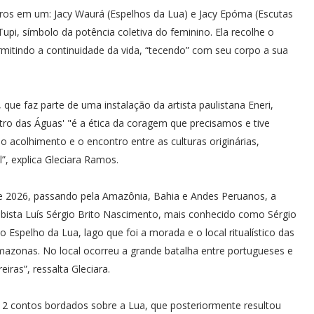
ivros em um: Jacy Waurá (Espelhos da Lua) e Jacy Epóma (Escutas
Tupi, símbolo da potência coletiva do feminino. Ela recolhe o
ermitindo a continuidade da vida, “tecendo” com seu corpo a sua
, que faz parte de uma instalação da artista paulistana Eneri,
ro das Águas' "é a ética da coragem que precisamos e tive
 o acolhimento e o encontro entre as culturas originárias,
”, explica Gleciara Ramos.
 e 2026, passando pela Amazônia, Bahia e Andes Peruanos, a
lubista Luís Sérgio Brito Nascimento, mais conhecido como Sérgio
spelho da Lua, lago que foi a morada e o local ritualístico das
azonas. No local ocorreu a grande batalha entre portugueses e
iras”, ressalta Gleciara.
 12 contos bordados sobre a Lua, que posteriormente resultou