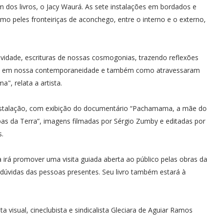
 dos livros, o Jacy Waurá. As sete instalações em bordados e
omo peles fronteiriças de aconchego, entre o interno e o externo,
ividade, escrituras de nossas cosmogonias, trazendo reflexões
es em nossa contemporaneidade e também como atravessaram
a", relata a artista.
instalação, com exibição do documentário “Pachamama, a mãe do
as da Terra”, imagens filmadas por Sérgio Zumby e editadas por
s.
a irá promover uma visita guiada aberta ao público pelas obras da
o dúvidas das pessoas presentes. Seu livro também estará à
sta visual, cineclubista e sindicalista Gleciara de Aguiar Ramos