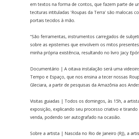
em textos na forma de contos, que fazem parte de um
tecituras intituladas 'Roupas da Terra' são malocas c
portais tecidos à mão.
“São ferramentas, instrumentos carregados de subjet
sobre as epistemes que envolvem os mitos present
minha própria existência, resultando no livro Jacy Epóm
Documentário | A oitava instalação será uma video
Tempo e Espaço, que nos ensina a tecer nossas Roup
Gleciara, a partir de pesquisas da Amazônia aos Ande
Visitas guiadas | Todos os domingos, às 15h, a artist
exposição, explicando seu processo criativo e tirand
venda, podendo ser autografado na ocasião.
Sobre a artista | Nascida no Rio de Janeiro (RJ), a arti