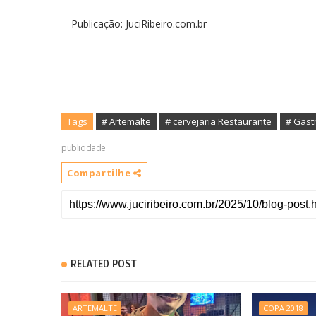
Publicação: JuciRibeiro.com.br
Tags
# Artemalte
# cervejaria Restaurante
publicidade
Compartilhe
RELATED POST
ARTEMALTE
COPA 2018