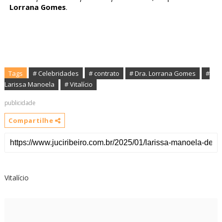
Lorrana Gomes
.
Tags
# Celebridades
# contrato
# Dra. Lorrana Gomes
#
Larissa Manoela
# Vitalício
publicidade
Compartilhe
Vitalício