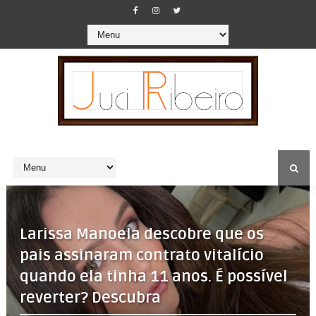
Larissa Manoela descobre que os
pais assinaram contrato vitalício
quando ela tinha 11 anos. É possível
reverter? Descubra