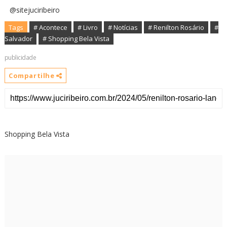
@sitejuciribeiro
Tags
# Acontece
# Livro
# Notícias
# Renilton Rosário
#
Salvador
# Shopping Bela Vista
publicidade
Compartilhe
Shopping Bela Vista