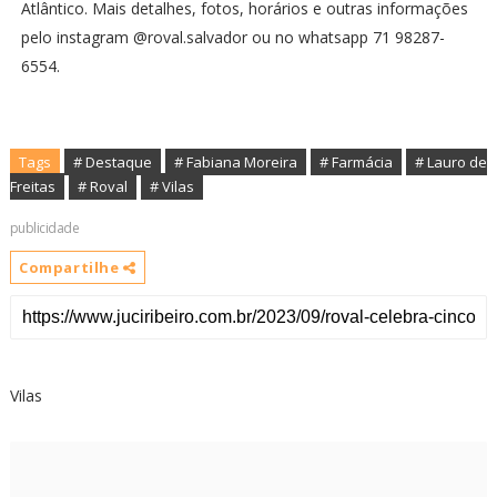
Atlântico. Mais detalhes, fotos, horários e outras informações
pelo instagram @roval.salvador ou no whatsapp 71 98287-
6554.
Tags
# Destaque
# Fabiana Moreira
# Farmácia
# Lauro de
Freitas
# Roval
# Vilas
publicidade
Compartilhe
Vilas