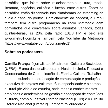
episódios que falam sobre relacionamento, cultura, moda, 
literatura, negócios, culinária e futebol entre outros. Todos os 
episódios estão disponíveis nas plataformas de streaming de 
áudio e canal do youtbe
. Paralelamente ao podcast, o Umbu 
também tem outra programação na rádio Metrópole com 
convidados que conversam sobre assuntos variados, todas 
quintas-feiras, às 20h, pela rádio 101,3 FM e pelo site
www.metro1.com.br
 e também pelo YouTube da Metrópole 
(
https://www.youtube.com/c/portalmetro1
).
Sobre as podcasters
Camilla França 
 é jornalista e Mestre em Cultura e Sociedade 
(UFBA). É uma das idealizadoras e Hosts do Umbu Podcast e 
Coordenadora de Comunicação da Fábrica Cultural. Trabalha 
com consultoria e coordenação de comunicação e produção 
executiva de projetos culturais. Sua especialidade é o campo 
cultural (de vida e de estudo), onde mescla conhecimentos 
empíricos e acadêmicos na gestão e concepção de conteúdos 
culturais, como o Festival Literário Nacional (FLIN) e o Circuito 
Literário Nacional (Literatur). Também foi curadora e 