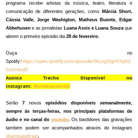
programa recebe artistas da música, teatro, literatura e 
comunicação de diferentes gerações, como
 Márcia Short, 
Cássia Valle, Jorge Washigton, Matheus Buente, Edgar 
Abbehusen
 e as jornalistas 
Luana Assis e Luana Souza 
que 
abrem o primeiro episódio dia 
28 de fevereiro
.
Ouça no 
https://open.spotify.com/episode/5kLxgSfgHC9yDZ
Spotify:
Eo3mbuEf
Assista Trecho Disponível no
instagram:
@umbupodcast
Serão 
7 
novos
 episódios disponíveis semanalmente, 
sempre às terças-feiras, nos principais plataformas de 
áudio e no canal do
youtube
. Os bastidores das gravações 
também podem ser acompanhados através do instagram 
@umbupodcast
.