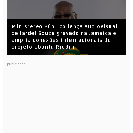
​Ministereo Público lança audiovisual
de Jardel Souza gravado na Jamaica e
amplia conexões internacionais do
projeto Ubuntu Riddim
KL Jay (Racionais MC’s), DJ Raíz e DJ
publicidade
Leandro Vitrola na BIGSHAKE 14