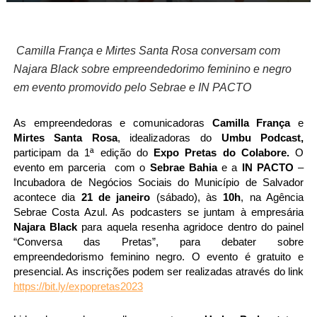
Camilla França e Mirtes Santa Rosa conversam com 
Najara Black sobre empreendedorimo feminino e negro 
em evento promovido pelo Sebrae e IN PACTO
As empreendedoras e comunicadoras 
Camilla França 
e 
Mirtes Santa Rosa
, idealizadoras do 
Umbu Podcast, 
participam da 1ª edição do
 Expo Pretas do Colabore.
 O 
evento e
m parceria  com o 
Sebrae Bahia 
e a 
IN PACTO
 – 
Incubadora de Negócios Sociais do Município de Salvador 
acontece dia 
21 de janeiro
 (sábado), às 
10h
, na Agência 
Sebrae Costa Azul. As podcasters se juntam à empresária 
Najara Black 
para aquela resenha agridoce dentro do painel 
“Conversa das Pretas”, para debater sobre 
empreendedorismo feminino negro. O evento é gratuito e 
presencial. As inscrições podem ser realizadas através do link 
https://bit.ly/expopretas2023