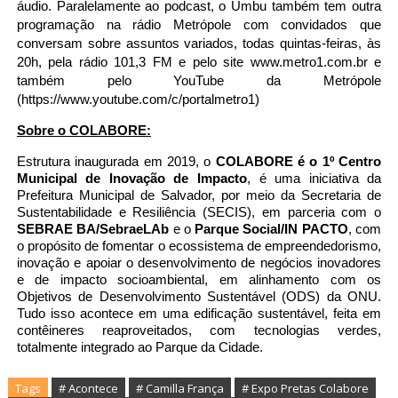
áudio
. Paralelamente ao podcast, o Umbu também tem outra 
programação na rádio Metrópole com convidados que 
conversam sobre assuntos variados, todas quintas-feiras, às 
20h, pela rádio 101,3 FM e pelo site
 www.metro1.com.br
 e 
também pelo YouTube da Metrópole 
(
https://www.youtube.com/c/portalmetro1
)
Sobre o COLABORE:
Estrutura inaugurada em 2019, o 
COLABORE é o 1º Centro 
Municipal de Inovação de Impacto
, é uma iniciativa da 
Prefeitura Municipal de Salvador, por meio da Secretaria de 
Sustentabilidade e Resiliência (SECIS), em parceria com o 
SEBRAE 
BA/SebraeLAb
 e o 
Parque Social/IN PACTO
, com 
o propósito de fomentar o ecossistema de empreendedorismo, 
inovação e apoiar o desenvolvimento de negócios inovadores 
e de impacto socioambiental, em alinhamento com os 
Objetivos de Desenvolvimento Sustentável (ODS) da ONU. 
Tudo isso acontece em uma edificação sustentável, feita em 
contêineres reaproveitados, com tecnologias verdes, 
totalmente integrado ao Parque da Cidade.
Tags
# Acontece
# Camilla França
# Expo Pretas Colabore