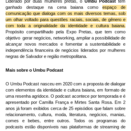
Liderado por duas mulheres pretas, o 
Umbu Podcast 
tem 
ganhado destaque na cena baiana como 
espaço de 
comunicação que dialoga com os mais diversos temas, sob 
um olhar voltado para questões raciais, sociais, de gênero e 
com toda a originalidade da identidade e cultura baiana.
Propósito compartilhado pela Expo Pretas, que
 tem como 
objetivo  gerar negócios, networking, ampliar a possibilidade de 
alcançar novos mercados e fomentar a sustentabilidade e 
independência financeira de negócios liderados por mulheres 
negras de Salvador e região metropolitana.
Mais sobre o Umbu Podcast
O Umbu Podcast nasceu em 2020 
com a proposta de dialogar 
com elementos da identidade e cultura baiana, em formato de 
uma resenha agridoce. O podcast acontece por temporada e é 
apresentado por Camilla França e Mirtes Santa Rosa. Em 2 
anos já foram exibidos cerca de 25 episódios que falam sobre 
relacionamento, cultura, moda, literatura, negócios, manias, 
comes e bebes, entre outros. Todos os programas do 
podcasts estão disponíveis nas plataformas de streaming de 