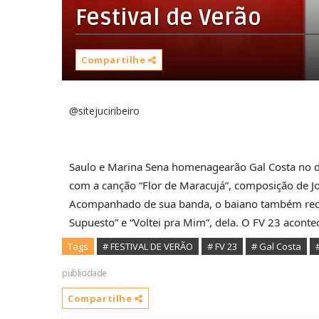
Festival de Verão
Compartilhe
@sitejuciribeiro
Saulo e Marina Sena homenagearão Gal Costa no du
com a canção “Flor de Maracujá”, composição de Jo
Acompanhado de sua banda, o baiano também recebe
Supuesto” e “Voltei pra Mim”, dela. O FV 23 aconte
Tags
# FESTIVAL DE VERÃO
# FV 23
# Gal Costa
publicidade
Compartilhe