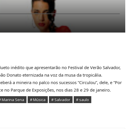
eto inédito que apresentarão no Festival de Verão Salvador,
ão Donato eternizada na voz da musa da tropicália.
rá a mineira no palco nos sucessos “Circulou”, dele, e “Por
ce no Parque de Exposições, nos dias 28 e 29 de janeiro.
# Marina Sena
# Música
# Salvador
# saulo