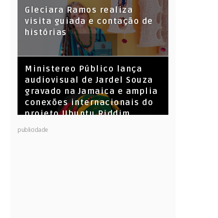
KL Jay (Racionais MC’s), DJ
Gleciara Ramos realiza
Raíz e DJ Leandro Vitrola na
visita guiada e contação de
BIGSHAKE 14
histórias
​Ministereo Público lança
audiovisual de Jardel Souza
gravado na Jamaica e amplia
conexões internacionais do
projeto Ubuntu Riddim
publicidade