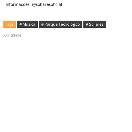
Informações: @sollaresoficial
Tags
# Música
# Parque Tecnológico
# Sollares
publicidade