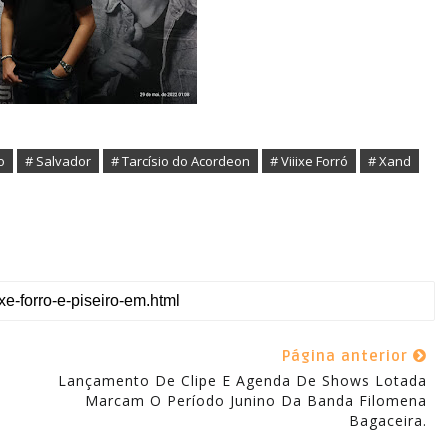
o
# Salvador
# Tarcísio do Acordeon
# Viiixe Forró
# Xand
Página anterior
Lançamento De Clipe E Agenda De Shows Lotada
Marcam O Período Junino Da Banda Filomena
Bagaceira.