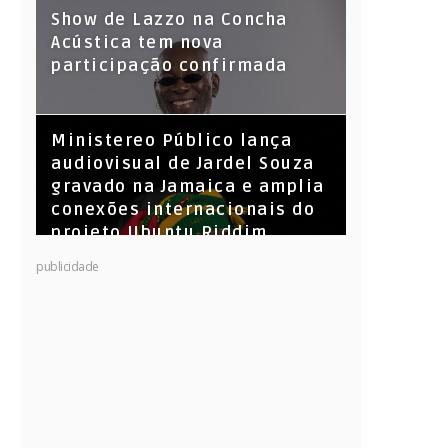
Show de Lazzo na Concha
Acústica tem nova
participação confirmada
​Ministereo Público lança
audiovisual de Jardel Souza
gravado na Jamaica e amplia
conexões internacionais do
projeto Ubuntu Riddim
KL Jay (Racionais MC’s), DJ
publicidade
Raíz e DJ Leandro Vitrola na
BIGSHAKE 14