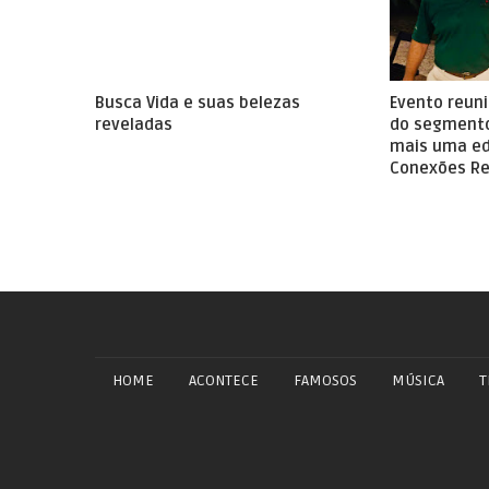
Busca Vida e suas belezas
Evento reun
reveladas
do segment
mais uma ed
Conexões Re
HOME
ACONTECE
FAMOSOS
MÚSICA
T