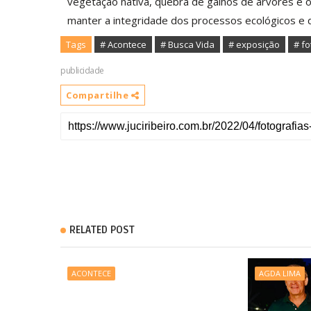
vegetação nativa, quebra de galhos de árvores e 
manter a integridade dos processos ecológicos e d
Tags
# Acontece
# Busca Vida
# exposição
# fo
publicidade
Compartilhe
RELATED POST
ACONTECE
AGDA LIMA