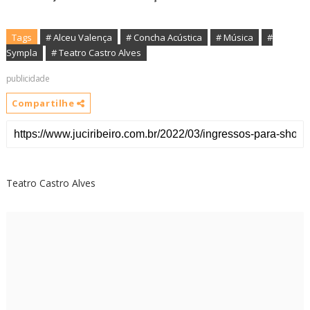
Tags
# Alceu Valença
# Concha Acústica
# Música
#
Sympla
# Teatro Castro Alves
publicidade
Compartilhe
Teatro Castro Alves