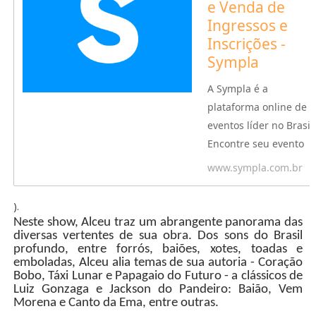
e Venda de
Ingressos e
Inscrições -
Sympla
A Sympla é a
plataforma online de
eventos líder no Brasil.
Encontre seu evento
preferido, organize
www.sympla.com.br
eventos e cursos, vend
ingressos e inscrições
).
online de forma
Neste show, Alceu traz um abrangente panorama das
simples e segura!
diversas vertentes de sua obra. Dos sons do Brasil
profundo, entre forrós, baiões, xotes, toadas e
emboladas, Alceu alia temas de sua autoria - Coração
Bobo, Táxi Lunar e Papagaio do Futuro - a clássicos de
Luiz Gonzaga e Jackson do Pandeiro: Baião, Vem
Morena e Canto da Ema, entre outras.