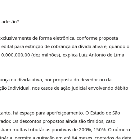
a adesão?
 exclusivamente de forma eletrônica, conforme proposta
edital para extinção de cobrança da dívida ativa e, quando o
$ 10.000.000,00 (dez milhões), explica Luiz Antonio de Lima
rança da dívida ativa, por proposta do devedor ou da
ção Individual, nos casos de ação judicial envolvendo débito
entanto, há espaço para aperfeiçoamento. O Estado de São
ador. Os descontos propostos ainda são tímidos, caso
stiam multas tributárias punitivas de 200%, 150%. O número
dinária, permite a quitação em até 84 meses, contados da data