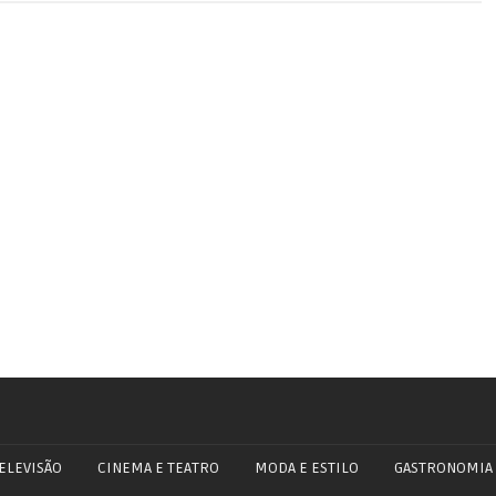
ELEVISÃO
CINEMA E TEATRO
MODA E ESTILO
GASTRONOMIA