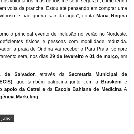
io dos voluntários, mas depois me senti segura e, como tenho
or em volta da prancha. Estou até pensando em comprar uma
vilhoso e não queria sair da água”, conta
Maria Regina
omo o principal evento de inclusão no verão no Nordeste,
eficientes físicos e pessoas com mobilidade reduzida.
ador, a praia de Ondina vai receber o Para Praia, sempre
ramento será, nos dias
29 de fevereiro
e
01 de março
, em
ra de Salvador,
através da
Secretaria Municipal de
SECIS)
, que também patrocina junto com a
Braskem
e
o apoio da Cetrel e
da
Escola Bahiana de Medicina
A
gência Marketing
.
 Junior