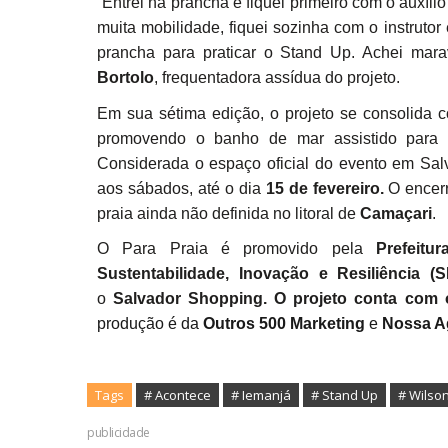
“Entrei na prancha e fiquei primeiro com o auxíl
muita mobilidade, fiquei sozinha com o instrut
prancha para praticar o Stand Up. Achei mara
Bortolo
, frequentadora assídua do projeto.
Em sua sétima edição, o projeto se consolida c
promovendo o banho de mar assistido para d
Considerada o espaço oficial do evento em Salv
aos sábados, até o dia
15 de fevereiro.
O encer
praia ainda não definida no litoral de
Camaçari
.
O Para Praia é promovido pela
Prefeitu
Sustentabilidade, Inovação e Resiliência (
o
Salvador Shopping. O projeto conta com 
produção é da
Outros 500 Marketing
e
Nossa A
Tags
# Acontece
# Iemanjá
# Stand Up
# Wilson
publicidade