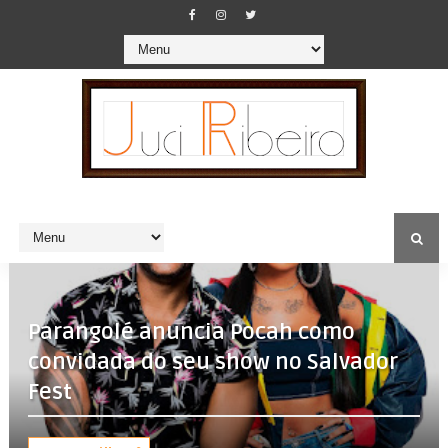
Parangolé anuncia Pocah como
convidada do seu show no Salvador
Fest