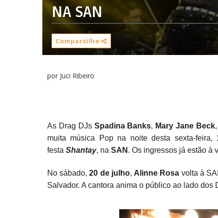
NA SAN
Compartilhe
por Juci Ribeiro
As Drag DJs
Spadina Banks
,
Mary Jane Beck
muita música Pop na noite desta sexta-feira,
festa
Shantay
, na
SAN
. Os ingressos já estão à
No sábado,
20 de julho
,
Alinne Rosa
volta à SA
Salvador. A cantora anima o público ao lado dos D