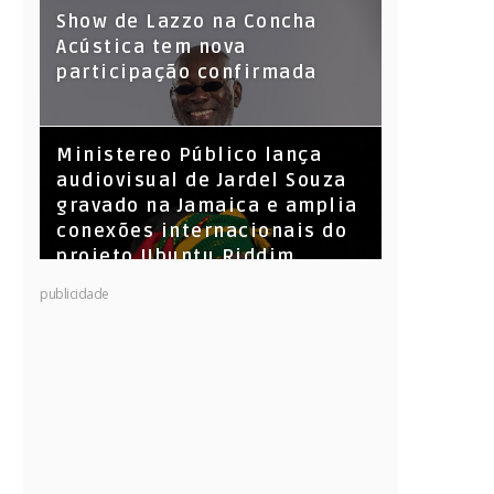
Show de Lazzo na Concha
Acústica tem nova
participação confirmada
​Ministereo Público lança
audiovisual de Jardel Souza
gravado na Jamaica e amplia
conexões internacionais do
projeto Ubuntu Riddim
KL Jay (Racionais MC’s), DJ
publicidade
Raíz e DJ Leandro Vitrola na
BIGSHAKE 14