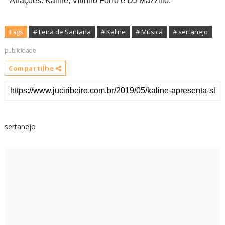
Atrações: Kaline, Vitinho Forró e DJ Mazzillo.
Tags
# Feira de Santana
# Kaline
# Música
# sertanejo
publicidade
Compartilhe
sertanejo