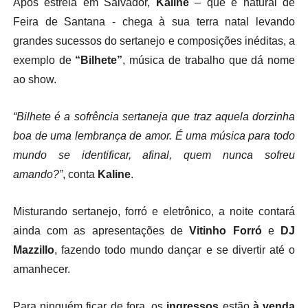
Após estreia em Salvador,
Kaline
– que é natural de
Feira de Santana - chega à sua terra natal levando
grandes sucessos do sertanejo e composições inéditas, a
exemplo de
“Bilhete”
, música de trabalho que dá nome
ao show.
“Bilhete é a sofrência sertaneja que traz aquela dorzinha
boa de uma lembrança de amor. É uma música para todo
mundo se identificar, afinal, quem nunca sofreu
amando?”
, conta
Kaline
.
Misturando sertanejo, forró e eletrônico, a noite contará
ainda com as apresentações de
Vitinho Forró
e
DJ
Mazzillo
, fazendo todo mundo dançar e se divertir até o
amanhecer.
Para ninguém ficar de fora, os
ingressos
estão
à venda