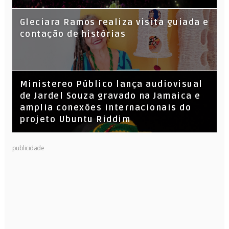
KL Jay (Racionais MC’s), DJ Raíz e DJ
Gleciara Ramos realiza visita guiada e
Leandro Vitrola na BIGSHAKE 14
contação de histórias
​Ministereo Público lança audiovisual
de Jardel Souza gravado na Jamaica e
amplia conexões internacionais do
projeto Ubuntu Riddim
publicidade