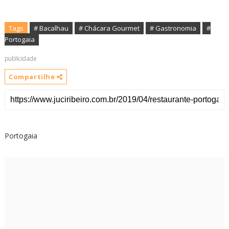
Tags
# Bacalhau
# Chácara Gourmet
# Gastronomia
#
Portogaia
publicidade
Compartilhe
Portogaia