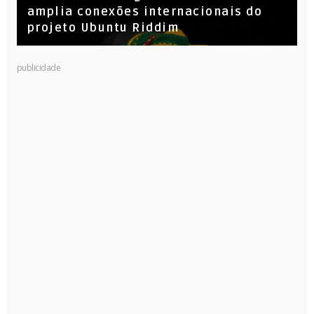
amplia conexões internacionais do
projeto Ubuntu Riddim
KL Jay (Racionais MC’s), DJ Raíz e DJ
publicidade
Leandro Vitrola na BIGSHAKE 14