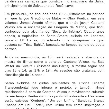
de diversas camadas que constituem o imaginário da Bahia,
principalmente de Salvador e do Recôncavo.
Em pleno AI-5, no final dos anos 1968, justamente no período
em que lançou Gregório de Matos – Obra Poética, em sete
volumes, James Amado afirmou que o então jovem Caetano
Veloso era a encarnação de Gregório de Mattos, que ficou
conhecido pela alcunha de “Boca do Inferno”. Quatro anos
depois, o tropicalista de Santo Amaro, exilado em Londres,
lança o LP Transa, considerado uma obra-prima na qual
destaca-se “Triste Bahia”, baseada no famoso soneto do poeta
barroco.
Ainda no mesmo dia, às 18h, será realizada a abertura da
mostra de filmes sobre a obra de Caetano Veloso, na Sala
Walter da Silveira (Biblioteca dos Barris). A mostra segue nos
dias 13 e 14, às 17h e 19h. As sessões são gratuitas, com
classificação de 14 anos.
Serão exibidos os curtas resultantes da Oficina Cinema
Transcendental, que integra o projeto, e também filmes
relacionados à obra de Caetano Veloso e movimentos culturais
de seu tempo. Dentre os curtas produzidos durante o Caetanear
serão exibidos “Oroboro”, “Um por Um” e “Bandeira Branca
Enfiada em Pau Forte”, este último tem como inspiração o