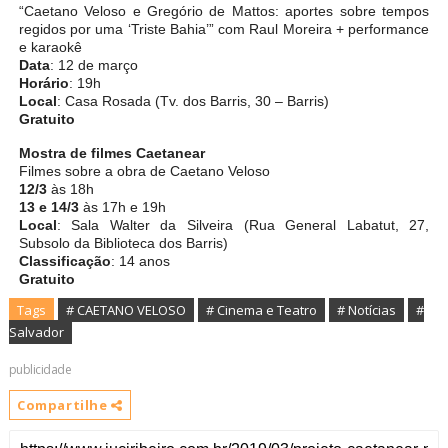
“Caetano Veloso e Gregório de Mattos: aportes sobre tempos
regidos por uma ‘Triste Bahia’” com Raul Moreira + performance
e karaokê
Data
: 12 de março
Horário
: 19h
Local
: Casa Rosada (Tv. dos Barris, 30 – Barris)
Gratuito
Mostra de filmes Caetanear
Filmes sobre a obra de Caetano Veloso
12/3
às 18h
13 e 14/3
às 17h e 19h
Local
: Sala Walter da Silveira (Rua General Labatut, 27,
Subsolo da Biblioteca dos Barris)
Classificação
: 14 anos
Gratuito
Tags
# CAETANO VELOSO
# Cinema e Teatro
# Notícias
#
Salvador
publicidade
Compartilhe