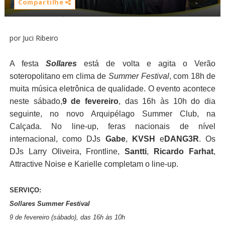
Compartilhe
por Juci Ribeiro
A festa
Sollares
está de volta e agita o Verão
soteropolitano em clima de
Summer Festival
, com 18h de
muita música eletrônica de qualidade. O evento acontece
neste sábado,
9 de fevereiro
, das 16h às 10h do dia
seguinte, no novo Arquipélago Summer Club, na
Calçada. No line-up, feras nacionais de nível
internacional, como DJs
Gabe
,
KVSH
e
DANG3R
. Os
DJs Larry Oliveira, Frontline,
Santti
,
Ricardo Farhat
,
Attractive Noise e Karielle completam o line-up.
SERVIÇO:
Sollares Summer Festival
9 de fevereiro (sábado), das 16h às 10h