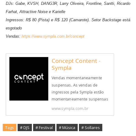
DJs: Gabe, KVSH, DANG3R, Larry Oliveira, Frontline, Santti, Ricardo
Farhat, Attractive Noise e Karielle
Ingressos: R$ 80 (Pista) e R$ 120 (Camarote). Setor Backstage está
esgotado
Vendas:
https://www.sympla.com.br/concept
Concept Content -
Sympla
Vendas momentaneamente
suspensas. As vendas de
ingressos pela Sympla estão
momentaneamente suspensas
devido a uma manutenção não
www.sympla.com.br
planejada. Desculpe-nos pelo
incômodo.
Tags
# DJS
# Festival
# Música
# Sollares