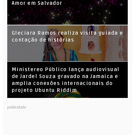
Amor em Salvador
KL Jay (Racionais MC’s), DJ Raíz e DJ
Gleciara Ramos realiza visita guiada e
Leandro Vitrola na BIGSHAKE 14
contação de histórias
​Ministereo Público lança audiovisual
de Jardel Souza gravado na Jamaica e
amplia conexões internacionais do
projeto Ubuntu Riddim
publicidade