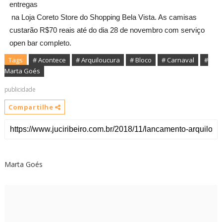
entregas

 na Loja Coreto Store do Shopping Bela Vista. As camisas 
custarão R$70 reais até do dia 28 de novembro com serviço 
open bar completo.
Tags
# Acontece
# Arquiloucura
# Bloco
# Carnaval
#
Marta Goés
publicidade
Compartilhe
Marta Goés