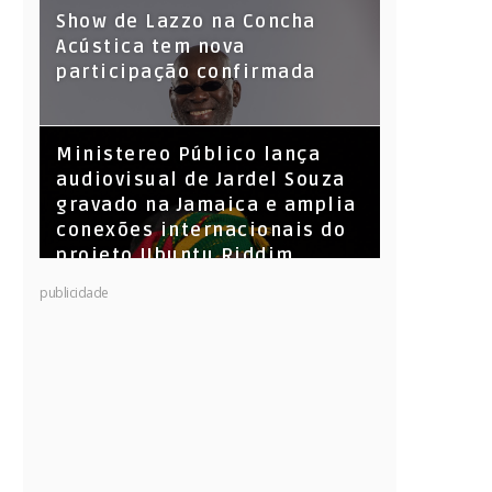
Show de Lazzo na Concha
Acústica tem nova
participação confirmada
​Ministereo Público lança
audiovisual de Jardel Souza
gravado na Jamaica e amplia
conexões internacionais do
projeto Ubuntu Riddim
KL Jay (Racionais MC’s), DJ
publicidade
Raíz e DJ Leandro Vitrola na
BIGSHAKE 14