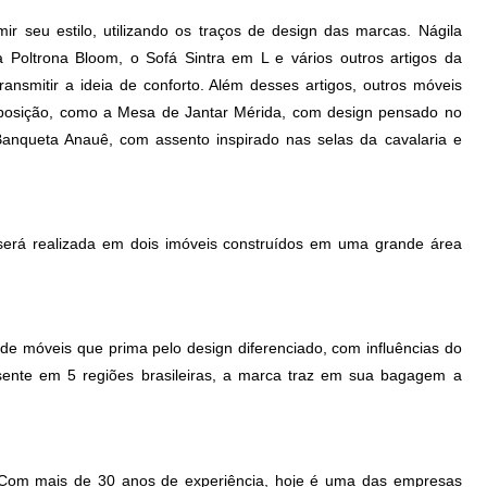
r seu estilo, utilizando os traços de design das marcas. Nágila
 a Poltrona Bloom, o Sofá Sintra em L e vários outros artigos da
ansmitir a ideia de conforto. Além desses artigos, outros móveis
xposição, como a Mesa de Jantar Mérida, com design pensado no
nqueta Anauê, com assento inspirado nas selas da cavalaria e
será realizada em dois imóveis construídos em uma grande área
 móveis que prima pelo design diferenciado, com influências do
esente em 5 regiões brasileiras, a marca traz em sua bagagem a
 Com mais de 30 anos de experiência, hoje é uma das empresas