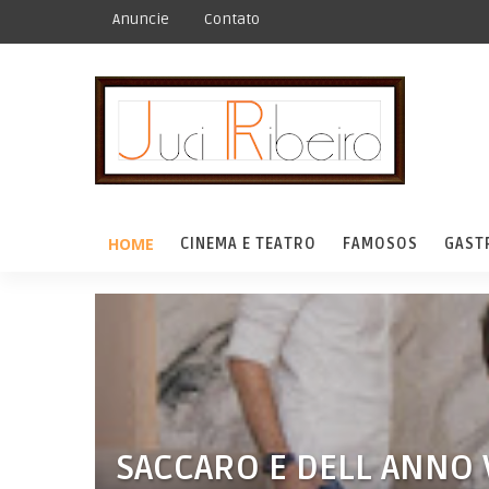
Anuncie
Contato
HOME
CINEMA E TEATRO
FAMOSOS
GAST
SACCARO E DELL ANNO