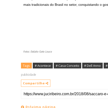
mais tradicionais do Brasil no setor, conquistando o gos
Fotos: Estúdio Gato Louco
Tags
# Acontece
# Casa Conceito
# Dell Anno
#
publicidade
Compartilhe
Próxima página