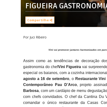
FIGUEIRA GASTRONOMI
Compartilhe
Por Juci Ribeiro
Vini vai promover jantares harmonizados em parc
Assim como as tendências de decoração d
gastronomia do chef
Vini
Figueira
vai surpreende
especial os baianos, com a cozinha internacion
agosto a 16 de setembro
, o
Restaurante
Vini
Contemporâneo Pau D’Arco
, projeto assina
Barbosa
, com um cardápio de menu degustação,
com chefs convidados. O chef da Cantina Du V
comandar o único restaurante da Casas Co