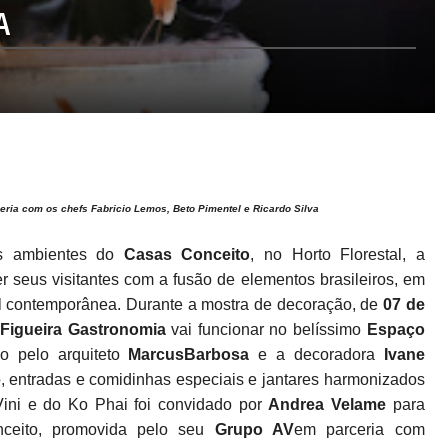
A
eria com os chefs Fabricio Lemos, Beto Pimentel e Ricardo Silva
os ambientes do
Casas
Conceito
, no Horto Florestal, a
r seus visitantes com a fusão de elementos brasileiros, em
al contemporânea. Durante a mostra de decoração, de
07 de
 Figueira Gastronomia
vai funcionar no belíssimo
Espaço
do pelo arquiteto
Marcus
Barbosa
e a decoradora
Ivane
 entradas e comidinhas especiais e jantares harmonizados
ini e do Ko Phai foi convidado por
Andrea
Velame
para
nceito, promovida pelo seu
Grupo AV
em parceria com