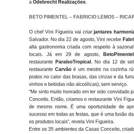
a
Odebrecht Realizações
.
BETO PIMENTEL – FABRICIO LEMOS – RICA
O chef Vini Figueira vai criar
jantares harmon
Salvador. No dia 22 de agosto, Vini recebe
Fabr
alta gastronomia criada com respeito à sazonal
locais. Já em 29 de agosto,
Beto
Pimentel
restaurante
Paraíso
Tropical
. No dia 12 de se
restaurante
Carvão
é um mestre na cozinha rúst
pratos no calor das brasas, das cinzas e da fu
vinhos e bebidas não alcoólicas), sem serviço.
“Me sinto muito honrado em ter sido convidado
Conceito. Então, criamos o restaurante Vini Fig
de mesmo nome. É uma oportunidade de apres
sucesso em todas as festas, que é uma fusão da 
os produtos locais”, revela Vini Figueira.
Entre os 35 ambientes da Casas Conceito, criados