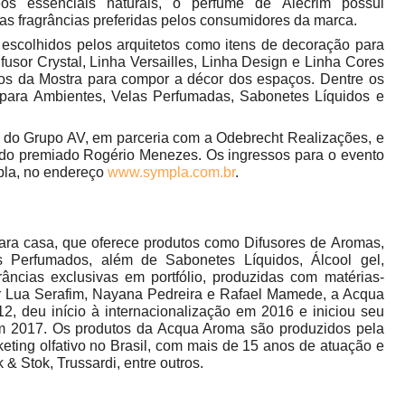
os essenciais naturais, o perfume de Alecrim possui
das fragrâncias preferidas pelos consumidores da marca.
scolhidos pelos arquitetos como itens de decoração para
usor Crystal, Linha Versailles, Linha Design e Linha Cores
etos da Mostra para compor a décor dos espaços. Dentre os
 para Ambientes, Velas Perfumadas, Sabonetes Líquidos e
 do Grupo AV, em parceria com a Odebrecht Realizações, e
 do premiado Rogério Menezes. Os ingressos para o evento
pla, no endereço
www.sympla.com.br
.
ara casa, que oferece produtos como Difusores de Aromas,
 Perfumados, além de Sabonetes Líquidos, Álcool gel,
âncias exclusivas em portfólio, produzidas com matérias-
r Lua Serafim, Nayana Pedreira e Rafael Mamede, a Acqua
2, deu início à internacionalização em 2016 e iniciou seu
em 2017. Os produtos da Acqua Aroma são produzidos pela
ting olfativo no Brasil, com mais de 15 anos de atuação e
& Stok, Trussardi, entre outros.