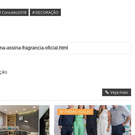
# Conceito2018
# DECORAÇÃO
ação
Veja mais
18º PRÊMIO NÚCLEO