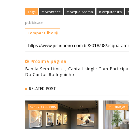
Tags
# Acontece
# Acqua Aroma
# Arquitetura
publicidade
Compartilhe
Próxima página
Banda Sem Limite , Canta Lsingle Com Particip
Do Cantor Rodriguinho
RELATED POST
ACERVO GALERIA
DECORAÇÃO