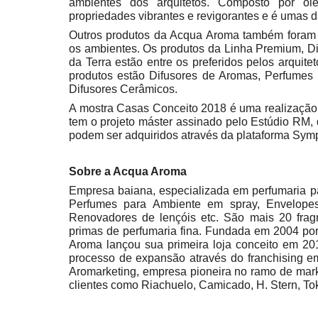
ambientes dos arquitetos. Composto por óle
propriedades vibrantes e revigorantes e é umas 
Outros produtos da Acqua Aroma também foram e
os ambientes. Os produtos da Linha Premium, Dif
da Terra estão entre os preferidos pelos arquit
produtos estão Difusores de Aromas, Perfumes
Difusores Cerâmicos.
A mostra Casas Conceito 2018 é uma realização
tem o projeto máster assinado pelo Estúdio RM,
podem ser adquiridos através da plataforma Sym
Sobre a Acqua Aroma
Empresa baiana, especializada em perfumaria p
Perfumes para Ambiente em spray, Envelopes
Renovadores de lençóis etc. São mais 20 fragr
primas de perfumaria fina. Fundada em 2004 po
Aroma lançou sua primeira loja conceito em 201
processo de expansão através do franchising 
Aromarketing, empresa pioneira no ramo de marke
clientes como Riachuelo, Camicado, H. Stern, Tok 