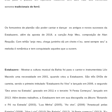
sonoros
tradicionais do forró
.
Os forrozeiros de plantão vão poder cantar e dançar os antigos e novos sucessos da
Estakazero, além da aposta de 2018, a canção Anjo Meu, composição de Alan
Requião. Com refrão “anjo meu, chega juntinho dá um cheiro n´eu, serei sempre seu” a
melodia é romântica e tem conquistado aqueles que a ouvem.
Estakazero
- Mostrar a cultura musical da Bahia foi para o cantor e instrumentista Léo
Macedo uma necessidade em 2001, quando criou a Estakazero. São três DVDs de
carreira, sendo o primeiro intitulado “Estakazero Ao Vivo” e lançado em 2006, o segundo
“Dez anos na Estrada”, gravado em 2011 e o terceiro “A Festa Começou”, lançado em
2013. Além destes trabalhos, a Estakazero tem em sua discografia os álbuns “Botando
o Pé na Estrada” (2003), “Lua Minha” (2005), “Ao vivo”, (2006) “Arrasta-pé pelas
Estrelas” (2008), “Viva Luiz!” (2010) “Na Balada”, (2012), “A Festa começou” (2013), “Eu