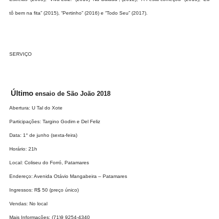
tô bem na fita” (2015), “Pertinho” (2016) e “Todo Seu” (2017).
SERVIÇO
Último
ensaio de São João 2018
Abertura: U Tal do Xote
Participações: Targino Godim e Del Feliz
Data: 1° de junho (sexta-feira)
Horário: 21h
Local: Coliseu do Forró, Patamares
Endereço: Avenida Otávio Mangabeira – Patamares
Ingressos: R$ 50 (​preço único​)
Vendas: No local
Mais Informações: (71)​9 9254-4340