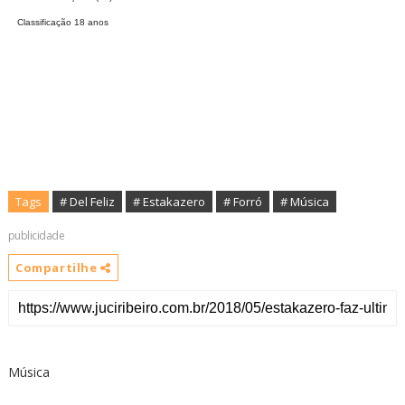
Classificação 18 anos
Tags
# Del Feliz
# Estakazero
# Forró
# Música
publicidade
Compartilhe
Música