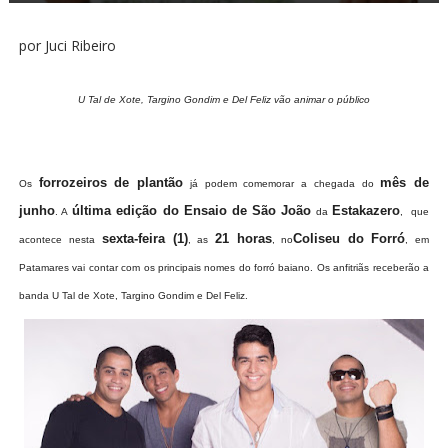
por Juci Ribeiro
U Tal de Xote, Targino Gondim e Del Feliz vão animar o público
forrozeiros
de plantão
mês de
Os
já podem comemorar a chegada do
junho
última edição do Ensaio de São João
Estakazero
. A
da
, que
sexta-feira (1)
21 horas
Coliseu do Forró
acontece nesta
, as
, no
, em
Patamares vai contar com os principais nomes do forró baiano. Os anfitriãs receberão a
banda U Tal de Xote, Targino Gondim e Del Feliz.