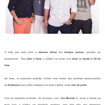
A noite que dará inicio a
abertura oficial
dos
festejos juninos
, promete ser
inesquecível. Para
abrir a festa
, o público vai contar com
show
da
banda U Tal de
Xote
.
Na festa, os presentes poderão conferir uma mostra das próximas apresentações
da
Estakazero
que serão realizados em toda a Bahia, neste
mês de junho
.
Com um repertório recheado de sucessos, com
Léo Macedo
no vocal, a banda vai
levar para o público um repertório moderno, sem abrir mão dos elementos