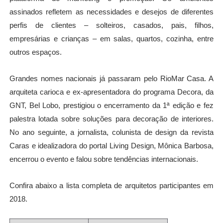
assinados refletem as necessidades e desejos de diferentes
perfis de clientes
–
solteiros, casados, pais, filhos,
empres
á
rias e crianç
as
–
em salas, quartos, cozinha, entre
outros espaços.
Grandes nomes nacionais j
á
passaram pelo RioMar Casa. A
arquiteta carioca e ex-apresentadora do programa Decora, da
GNT, Bel Lobo, prestigiou o encerramento da 1
ª edi
ção e fez
palestra lotada sobre soluções para decoração de interiores.
No ano seguinte, a jornalista, colunista de design da revista
Caras e idealizadora do portal Living Design, M
ô
nica Barbosa,
encerrou o evento e falou sobre tend
ê
ncias internacionais.
Confira abaixo a lista completa de arquitetos participantes em
2018.