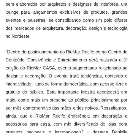
bem elaborados por arquitetos e designers de interiores, um
lounge para lançamentos exclusivos de produtos, grandes
eventos e palestras, se consolidando como um polo difusor
dos mercados de arquitetura, decoração, design e tecnologia
no Nordeste.
“
Dentro do posicionamento do RioMar Recife como Centro de
Conte
údo, Conviv
ê
ncia e Entretenimento ser
á
realizada a 3
ª
edi
ção do RioMar CASA, evento segmentado relacionado ao
design e decoração. O evento trar
á tend
ê
ncias, conte
ú
do e
interatividade - tudo de forma democr
á
tica, com acesso livre e
gratuito do p
ú
blico. Esta importante Mostra acontecer
á
em
maio, como mais um presente ao p
ú
blico, principalmente por
ser m
ê
s comemorativo das mães e dos noivos. Ressaltamos,
ainda, que o RioMar Recife
é
refer
ê
ncia em decoração e
acess
ó
rios para casa, com mix diversificado de lojas com
produtos nacionais e internacionais
”
- destaca Denielly