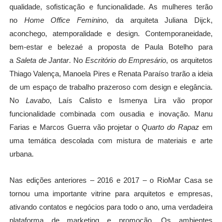
qualidade, sofisticação e funcionalidade. As mulheres terã
o
no
Home Office Feminino
, da arquiteta Juliana Dijck,
aconchego, atemporalidade e design. Contemporaneidade,
bem-estar e beleza
é
a proposta de Paula Botelho para
a
Saleta de Jantar
. No
Escrit
ó
rio do Empres
á
rio
, os arquitetos
Thiago Valença, Manoela Pires e Renata Para
í
so trar
ão a ideia
de um espaço de trabalho prazeroso com design e eleg
â
ncia.
No
Lavabo
, Laís Calisto e Ismenya Lira v
ão propor
funcionalidade combinada com ousadia e inovação. Manu
Farias e Marcos Guerra vão projetar o
Quarto do Rapaz
em
uma tem
á
tica descolada com mistura de materiais e arte
urbana.
Nas edições anteriores
–
2016 e 2017
–
o RioMar Casa se
tornou uma importante vitrine para arquitetos e empresas,
ativando contatos e neg
ó
cios para todo o ano, uma verdadeira
plataforma de marketing e promoção. Os ambientes