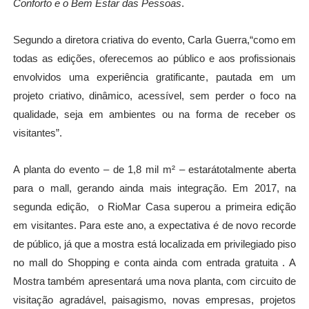
Conforto e o Bem Estar das Pessoas
.
Segundo a diretora criativa do evento, Carla Guerra,
“
como em
todas as edições, oferecemos ao p
ú
blico e aos profissionais
envolvidos uma experi
ê
ncia gratificante
,
pautada em um
projeto criativo, din
â
mico, acess
í
vel, sem perder o foco na
qualidade, seja em ambientes ou na forma de receber os
visitantes
”.
A planta do evento
–
de 1,8 mil m
² – estará
totalmente aberta
para o mall, gerando ainda mais integração. Em 2017, na
segunda ediçã
o,
o RioMar Casa superou a primeira edição
em visitantes. Para este ano, a expectativa
é
de novo recorde
de p
ú
blico, j
á que a mostra está
localizada em privilegiado piso
no mall do Shopping e conta ainda com entrada gratuita . A
Mostra tamb
é
m apresentar
á
uma nova planta, com circuito de
visitação agrad
á
vel, paisagismo,
novas empresas, projetos