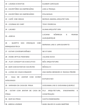
19 - LOUNGE EVENTOS
KLEBER CARVALHO
20 - ESCRITÓRIO DA EMPRESÁRIA
LINS & FRANÇA
21 - ESCRITÓRIO DO EMPRESÁRIO
POLIGONUS
22 - CAFÉ COM IDEIAS
MORAIS AMARAL ARQUITETURA
23 - COZINHA DO CHEF
TONY PEDROSA
24 - LAVABO
ALINHA ARQUITETURA
LUCIANA NÓBREGA E RIVANIA
25 – ADEGA
ALBUQUERQUE
26 - QUARTO DAS CRIANÇAS COM
MARIANA LINS E LARISSA BRITO
BRINQUEDOTECA
27 -
ESTAR CONTEMPORÂNEO
ND STUDIO
28 - HOME OFFICE FEMININO
JULIANA DIJCK
29 – FLAT CONCEPT DO EXECUTIVO
MÁS ARQUITETURA
30 - BAR COM ESTAR DO SOLTEIRO
MÓDULO 4
31 - LIVING DO COLECIONADOR
ANA MARIA MENEZES E RAISSA FREIRE
32 - SALA DE JANTAR COM ESTAR
ESTUDIO NOI
INTEGRADO
33 - VARANDA DA CASA DE PRAIA
GIOVANNA LINS E GIOVANNA QUEIROZ
34 - ESTAR COM JANTAR DE CASA DE
PLA ARQUITETURA, ENGENHARIA E
PRAIA
CONSTRUÇÃO
35 - BAR DA PRAIA
CASTA ENGENHARIA
36 - ADEGA LOUNGE
ALBA VALOIS E LILIAN MARTINS