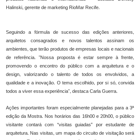
Halinski, gerente de marketing RioMar Recife.
Seguindo a f
ó
rmula de sucesso das edições anteriores,
arquitetos consagrados e novos talentos assinam os
ambientes, que terão produtos de empresas locais e nacionais
de refer
ê
ncia. "Nossa proposta
é
estar sempre
à
frente,
promovendo o encontro do p
ú
blico com a arquitetura e o
design, valorizando o talento de todos os envolvidos, a
qualidade e a inovação. O tema escolhido, por si s
ó
, convida
todos a viver essa experi
ê
ncia", destaca Carla Guerra.
Ações importantes foram especialmente planejadas para a 3ª
edição da Mostra. Nos horários das 16h00 e 20h00, o público
visitante contará com “visitas guiadas” por estudante de
arquitetura. Nas visitas, um mapa do circuito de visitação será