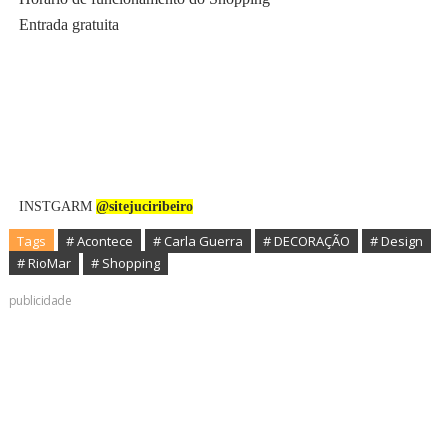
Entrada gratuita
INSTGARM
@sitejuciribeiro
Tags
# Acontece
# Carla Guerra
# DECORAÇÃO
# Design
# RioMar
# Shopping
publicidade