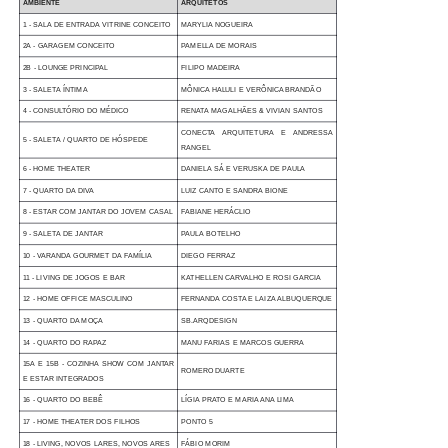
AMBIENTE
ARQUITETOS
1 - SALA DE ENTRADA VITRINE CONCEITO
MARYLIA NOGUEIRA
2A - GARAGEM CONCEITO
PAMELLA DE MORAIS
2B - LOUNGE PRINCIPAL
FILIPO MADEIRA
3 - SALETA ÍNTIMA
MÔNICA HALULI E VERÔNICA BRANDÃO
4 - CONSULTÓRIO DO
MÉDICO
RENATA MAGALHÃES & VIVIAN SANTOS
CONECTA ARQUITETURA E ANDRESSA
5 - SALETA / QUARTO DE HÓSPEDE
RANGEL
6 - HOME THEATER
DANIELA SÁ E VERUSKA DE PAULA
7 - QUARTO DA DIVA
LUIZ CANTO E SANDRA BIONE
8 - ESTAR COM JANTAR DO JOVEM CASAL
FABIANE HERÁCLIO
9 - SALETA DE JANTAR
PAULA BOTELHO
10 - VARANDA GOURMET DA FAMÍLIA
DIEGO FERRAZ
11 - LIVING DE JOGOS E BAR
KATHELLEN CARVALHO E ROSI GARCIA
12 - HOME OFFICE MASCULINO
FERNANDA COSTA E LAIZA ALBUQUERQUE
13 - QUARTO DA MOÇA
SB.ARQDESIGN
14 - QUARTO DO RAPAZ
MANU FARIAS E MARCOS GUERRA
15A E 15B - COZINHA SHOW COM JANTAR
ROMERO DUARTE
E ESTAR INTEGRADOS
16 - QUARTO DO BEBÊ
LÍGIA PRATO E MARIA ANA LIMA
17 - HOME THEATER DOS FILHOS
PONTO 5
18 - LIVING, NOVOS LARES, NOVOS ARES
FÁBIO MORIM