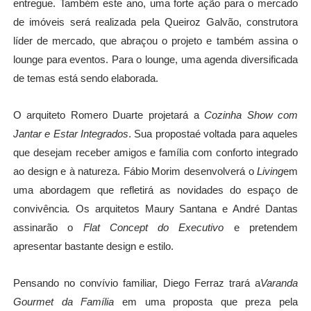
entregue. Também este ano, uma forte ação para o mercado
de imóveis será realizada pela Queiroz Galvão, construtora
líder de mercado, que abraçou o projeto e também assina o
lounge para eventos. Para o lounge, uma agenda diversificada
de temas está sendo elaborada.
O arquiteto Romero Duarte projetar
á a
Cozinha Show com
Jantar e Estar Integrados
. Sua proposta
é
voltada para aqueles
que desejam receber amigos e fam
í
lia com conforto integrado
ao design e
à
natureza. F
á
bio Morim desenvolver
á
o
Living
em
uma abordagem que refletir
á
as novidades do espaç
o de
conviv
ê
ncia
.
Os arquitetos Maury Santana e Andr
é
Dantas
assinarão o
Flat Concept do Executivo
e pretendem
apresentar bastante design e estilo.
Pensando no conv
ívio familiar, Diego Ferraz trará a
Varanda
Gourmet da Fam
í
lia
em uma proposta que preza pela