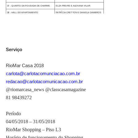
37 - QUARTO DA POUSADA DE CHARME
ELZA FREIRE E ALEXANA VILAR
38 - HALL DO APARTAMENTO
PATRÍCIA CRETTON E DANIELA DAMBROS
39 -
HALL DE ENTRADA
ANA LÚCIA GONÇALVES
40 - PAISAGISMO/ÁREA DE DESCANSO
ANA LÚCIA GONÇALVES
41 - PASSEIO - ÁREA DE CONVIVÊNCIA
ANA LÚCIA GONÇALVES
Serviço
RioMar Casa 2018
carlota@carlotacomunciacao.com.br
redacao@carlotacomunicacao.com.br
@riomarcasa_news @classcasamagazine
81 98439272
Período
04/05/2018 – 31/05/2018
RioMar Shopping – Piso L3
Horário de funcionamento do Shopping