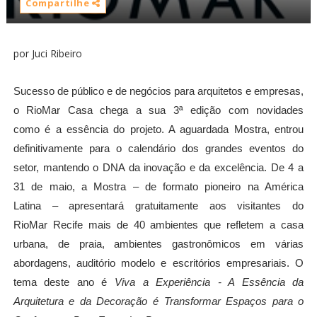
Compartilhe
por Juci Ribeiro
Sucesso de p
ú
blico e de neg
ó
cios para arquitetos e empresas,
o RioMar Casa chega a sua 3
ª edi
ção com novidades
como
é
a ess
ê
ncia do projeto. A aguardada
M
ostra, entrou
definitivamente para o calend
á
rio dos grandes eventos do
setor, mantendo o DNA da inovação e da excel
ê
ncia. De 4 a
31 de maio, a Mostra
–
de formato pioneiro na Am
é
rica
Latina
–
apresentar
á
gratuitamente aos visitantes do
RioMar
Recife
mais de 40 ambientes que refletem a casa
urbana, de praia, ambientes gastron
ô
micos
em várias
abordagens, auditório modelo
e escrit
ó
rios
empresariais
. O
tema deste ano
é
Viva a Experi
ê
ncia - A Ess
ê
ncia da
Arquitetura e da Decoraçã
o
é
Transformar Espa
ços para o