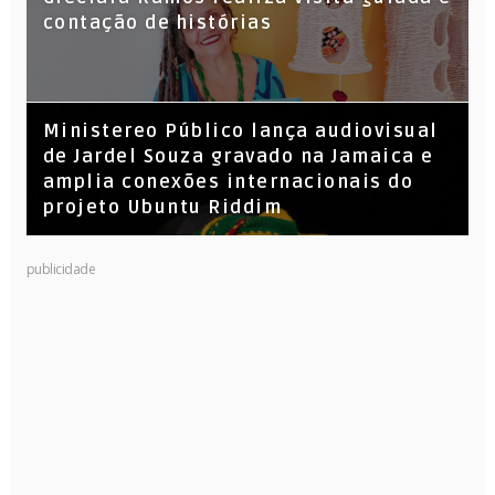
Leandro Vitrola na BIGSHAKE 14
contação de histórias
​Ministereo Público lança audiovisual
de Jardel Souza gravado na Jamaica e
amplia conexões internacionais do
projeto Ubuntu Riddim
publicidade