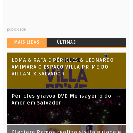
publicidade
MAIS LIDAS
ÚLTIMAS
LOMA & RAFA E PÉRICLES & LEONARDO
AMIMARA O ESPAÇO VILLA PRIME DO
VILLAMIX SALVADOR
Péricles gravou DVD Mensageiro do
Amor em Salvador
KL Jay (Racionais MC’s), DJ Raíz e DJ
Gleciara Ramos realiza visita guiada e