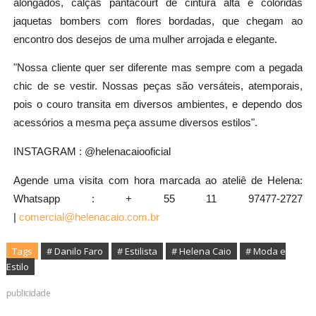
alongados, calças pantacourt de cintura alta e coloridas
jaquetas bombers com flores bordadas, que chegam ao
encontro dos desejos de uma mulher arrojada e elegante.
"Nossa cliente quer ser diferente mas sempre com a pegada
chic de se vestir. Nossas peças são versáteis, atemporais,
pois o couro transita em diversos ambientes, e dependo dos
acessórios a mesma peça assume diversos estilos".
INSTAGRAM : @helenacaiooficial
Agende uma visita com hora marcada ao ateliê de Helena:
Whatsapp : + 55 11 97477-2727
|
comercial@helenacaio.com.br
Tags
# Danilo Faro
# Estilista
# Helena Caio
# Moda e
Estilo
publicidade