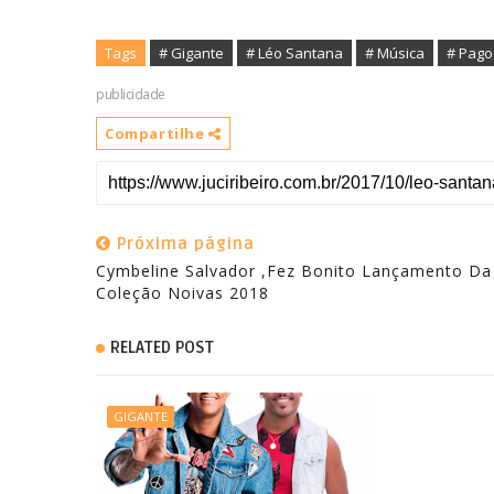
Tags
# Gigante
# Léo Santana
# ‏Música
# Pago
publicidade
Compartilhe
Próxima página
Cymbeline Salvador ,Fez Bonito Lançamento Da
Coleção Noivas 2018
RELATED POST
GIGANTE