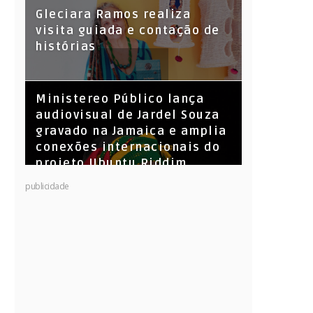
KL Jay (Racionais MC’s), DJ
Gleciara Ramos realiza
Raíz e DJ Leandro Vitrola na
visita guiada e contação de
BIGSHAKE 14
histórias
​Ministereo Público lança
audiovisual de Jardel Souza
gravado na Jamaica e amplia
conexões internacionais do
projeto Ubuntu Riddim
publicidade