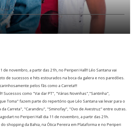
 de novembro, a partir das 21h, no Periperi Hall!! Léo Santana vai
eto de sucessos e hits estourados na boca da galera e nos paredões.
carinhosamente pelos fãs como a Carreta!!!
l!! Sucessos como "Vai dar PT", "Várias Novinhas","Santinha",
 que Toma" fazem parte do repertório que Léo Santana vai levar para o
ta da Carreta", "Carandiru", "Sminofay", "Ovo de Avestruz" entre outras.
godart no Periperi Hall dia 11 de novembro, a partir das 21h.
 do shopping da Bahia, na Ótica Pereira em Plataforma e no Periperi