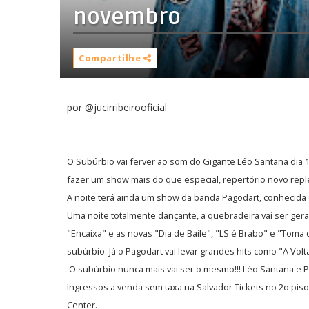
novembro
Compartilhe
por @jucirribeirooficial
O Subúrbio vai ferver ao som do Gigante Léo Santana dia 11
fazer um show mais do que especial, repertório novo repl
A noite terá ainda um show da banda Pagodart, conhecida 
Uma noite totalmente dançante, a quebradeira vai ser gera
"Encaixa" e as novas "Dia de Baile", "LS é Brabo" e "Toma
subúrbio. Já o Pagodart vai levar grandes hits como "A Vol
O subúrbio nunca mais vai ser o mesmo!!! Léo Santana e Pa
Ingressos a venda sem taxa na Salvador Tickets no 2o piso
Center.