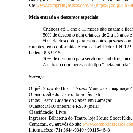
site
www.compreingressos.com.br
(
https://goo.gl/Bn73
Meia entrada e descontos especiais
Crianças até 1 ano e 11 meses não pagam e fica
50% de desconto para crianças de 2 a 13 anos e
50% de desconto para estudantes, pessoas com 
carentes, em conformidade com a Lei Federal N°12.9
Federal 8.537/15.
50% de desconto para servidores públicos, medi
A entrada com ingresso do tipo “meia-entrada”
Serviço
O quê: Show do Bita – “Nosso Mundo da Imaginação”
Quando: sábado, 7 de outubro, às 17h
Onde: Teatro Cidade do Saber, em Camaçari
Quanto: R$60 (inteira) e R$30 (meia)
Classificação: Livre
Ingressos: Bilheteria do Teatro, loja House Street Kid
Camaçari, ou através do site
www.compreingressos.com
Informações: (71) 3644-9840 / 99115-4648