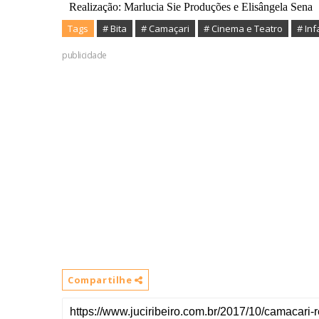
Realização: Marlucia Sie Produções e Elisângela Sena
Tags
# Bita
# Camaçari
# Cinema e Teatro
# Inf
publicidade
Compartilhe