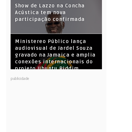
Show de Lazzo na Concha
Acústica tem nova
participação confirmada
​Ministereo Público lança
audiovisual de Jardel Souza
gravado na Jamaica e amplia
conexões internacionais do
projeto Ubuntu Riddim
KL Jay (Racionais MC’s), DJ
publicidade
Raíz e DJ Leandro Vitrola na
BIGSHAKE 14