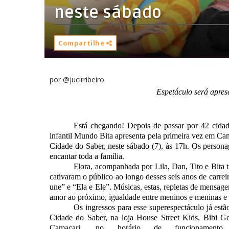
neste sábado
Compartilhe
por @jucirribeiro
Espetáculo será apres
Está chegando! Depois de passar por 42 cidade
infantil Mundo Bita apresenta pela primeira vez em C
Cidade do Saber, neste sábado (7), às 17h. Os persona
encantar toda a família.
Flora, acompanhada por Lila, Dan, Tito e Bita t
cativaram o público ao longo desses seis anos de carre
une” e “Ela e Ele”. Músicas, estas, repletas de mensage
amor ao próximo, igualdade entre meninos e meninas e s
Os ingressos para esse superespectáculo já estã
Cidade do Saber, na loja House Street Kids, Bibi G
Camaçari, no horário de funcionamento 