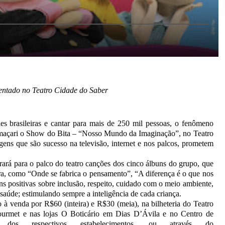
entado no Teatro Cidade do Saber
s brasileiras e cantar para mais de 250 mil pessoas, o fenômeno
amaçari o Show do Bita – “Nosso Mundo da Imaginação”, no Teatro
gens que são sucesso na televisão, internet e nos palcos, prometem
rará para o palco do teatro canções dos cinco álbuns do grupo, que
ira, como “Onde se fabrica o pensamento”, “A diferença é o que nos
ns positivas sobre inclusão, respeito, cuidado com o meio ambiente,
aúde; estimulando sempre a inteligência de cada criança.
o à venda por R$60 (inteira) e R$30 (meia), na bilheteria do Teatro
ourmet e nas lojas O Boticário em Dias D’Ávila e no Centro de
dos respectivos estabelecimentos, ou através do