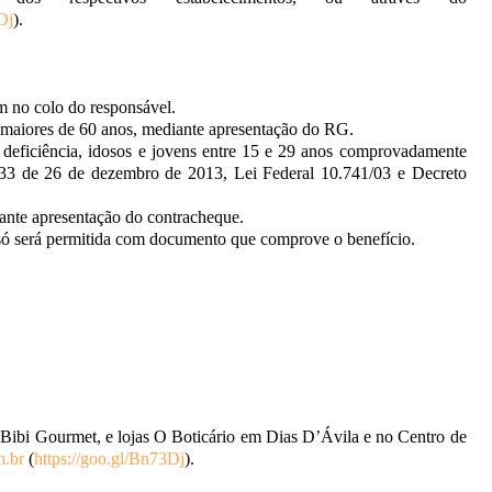
Dj
).
m no colo do responsável.
 maiores de 60 anos, mediante apresentação do RG.
deficiência, idosos e jovens entre 15 e 29 anos comprovadamente
33 de 26 de dezembro de 2013, Lei Federal 10.741/03 e Decreto
ante apresentação do contracheque.
 só será permitida com documento que comprove o benefício.
s, Bibi Gourmet, e lojas O Boticário em Dias D’Ávila e no Centro de
.br
(
https://goo.gl/Bn73Dj
).