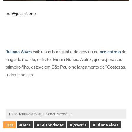
por@jucirribeiro
Juliana Alves
exibiu sua barriguinha de grávida na
pré-estreia
do
longa do marido, o diretor Ernani Nunes. A atriz, que espera seu
primeiro filho, esteve em São Paulo no lançamento de "Gostosas,
lindas e sexies".
(Foto: Manuela Scarpa/Brazil News​/ego
Tags
# atriz
# Celebridades
# grávida
# Juliana Alves