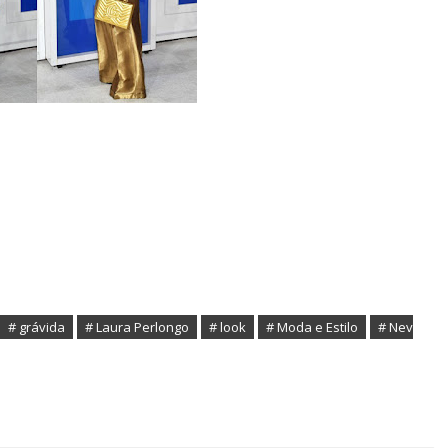
# grávida
# Laura Perlongo
# look
# Moda e Estilo
# Nev