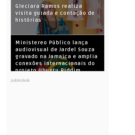
KL Jay (Racionais MC’s), DJ
Gleciara Ramos realiza
Raíz e DJ Leandro Vitrola na
visita guiada e contação de
BIGSHAKE 14
histórias
​Ministereo Público lança
audiovisual de Jardel Souza
gravado na Jamaica e amplia
conexões internacionais do
projeto Ubuntu Riddim
publicidade