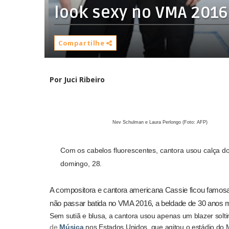
look sexy no VMA 2016
Compartilhe
Por Juci Ribeiro
Nev Schulman e Laura Perlongo (F
Com os cabelos fluorescentes, cantora usou calça 
domingo, 28.
A compositora e cantora americana Cassie ficou famosa
não passar batida no VMA 2016, a beldade de 30 anos m
Sem sutiã e blusa, a cantora usou apenas um blazer solti
de
Música
nos Estados Unidos, que agitou o estádio do