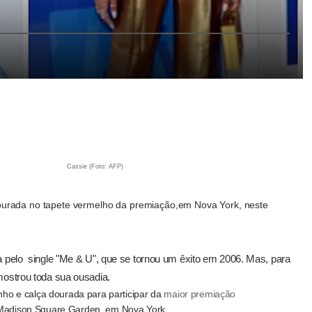
oto: AFP)
Cassie (Foto: AFP)
dourada no tapete vermelho da premiação,em Nova York, neste
 pelo single "Me & U", que se tornou um êxito em 2006. Mas, para
ostrou toda sua ousadia.
nho e calça dourada para participar da
maior premiação
 Madison Square Garden, em Nova York.