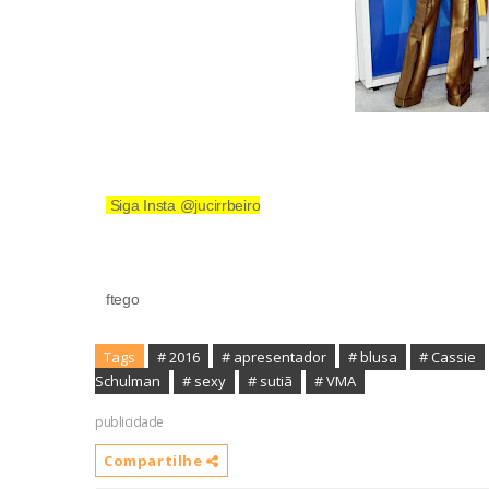
Siga Insta @jucirrbeiro
ftego
Tags
# 2016
# apresentador
# blusa
# Cassie
Schulman
# sexy
# sutiã
# VMA
publicidade
Compartilhe