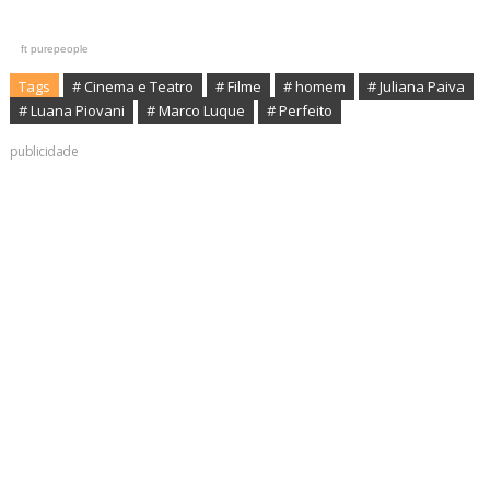
ft purepeople
Tags
# Cinema e Teatro
# Filme
# homem
# Juliana Paiva
# Luana Piovani
# Marco Luque
# Perfeito
publicidade