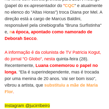
(papel do ex-apresentador do
"
CQC
" e atualmente
no elenco do "Altas Horas") troca Diana por Mel. A
direção está a cargo de Marcus Baldini,
responsável pela cinebiografia "Bruna Surfistinha"
e,
n
a época, apontado como namorado de
Deborah Secco
.
A informação é da colunista de TV Patricia Kogut,
do jornal "O Globo", nesta
quinta-feira (28).
Recentemente,
Luana comemorou o papel no
longa
.
"
Ela é superindependente, mas é trocada
por uma menina de 20 anos. Vai ser bom isso",
vibrou a artista, que
substituiu a mãe de Maria
Flor
.
Instagram @jucirribeiro