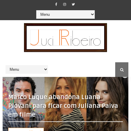
Marco Luque abandona Luana
Piovani para ficar com Juliana Paiva
em filme