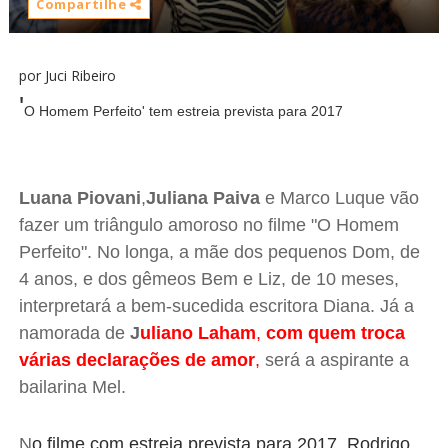
Compartilhe
por Juci Ribeiro
'
O Homem Perfeito' tem estreia prevista para 2017
Luana Piovani
,
Juliana Paiva
e Marco Luque vão
fazer um triângulo amoroso no filme "O Homem
Perfeito". No longa, a mãe dos pequenos Dom, de
4 anos, e dos gêmeos Bem e Liz, de 10 meses,
interpretará a bem-sucedida escritora Diana. Já a
namorada de
J
uliano Laham
,
com quem troca
várias declarações de amor
,
será a aspirante a
bailarina Mel.
N
o filme com estreia prevista para 2017, Rodrigo