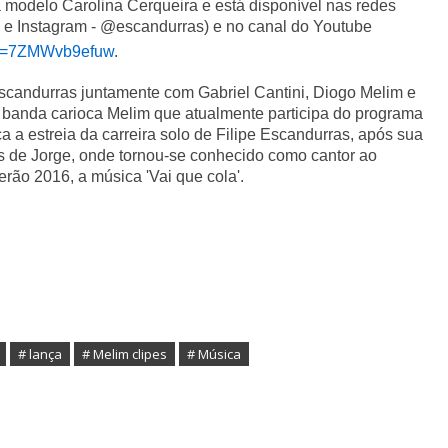
da modelo Carolina Cerqueira e está disponível nas redes
s e Instagram - @escandurras) e no canal do Youtube
?v=7ZMWvb9efuw
.
scandurras juntamente com Gabriel Cantini, Diogo Melim e
a banda carioca Melim que atualmente participa do programa
 a estreia da carreira solo de Filipe Escandurras, após sua
 de Jorge, onde tornou-se conhecido como cantor ao
verão 2016, a música 'Vai que cola'.
# lança
# Melim clipes
# ‏Música