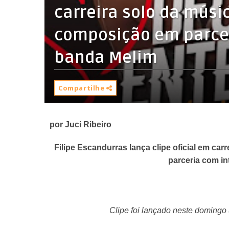
carreira solo da músic
composição em parcer
Compartilhe
por Juci Ribeiro
Filipe Escandurras lança clipe oficial em ca
parceria com i
Clipe foi lançado neste doming