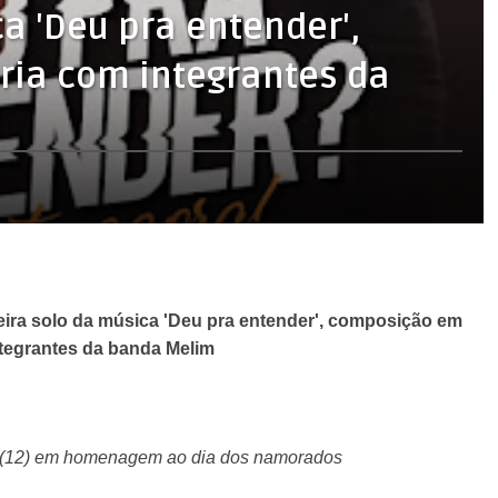
a 'Deu pra entender',
ia com integrantes da
rreira solo da música 'Deu pra entender', composição em
ntegrantes da banda Melim
o (12) em homenagem ao dia dos namorados