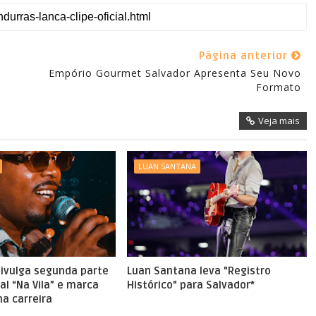
Página anterior
Empório Gourmet Salvador Apresenta Seu Novo
Formato
Veja mais
LUAN ‏SANTANA
divulga segunda parte
Luan Santana leva "Registro
al “Na Vila” e marca
Histórico" para Salvador*
a carreira