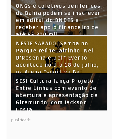
ONGs e coletivos periféricos
da Bahia podem se inscrever
em edital do BNDES e
receber apoio financeiro de
até R$ 300 mil
NESTE SÁBADO: Samba no
Parque reúne Jairinho, Nei
D’Resenha e Uel* Evento
acontece no dia 18 de julho,
na Arena Esportiva Bet
Parque Santiago
SESI Cultura lança Projeto
Entre Linhas com evento de
abertura e apresentação de
Giramundo, com Jackson
Costa
publicidade