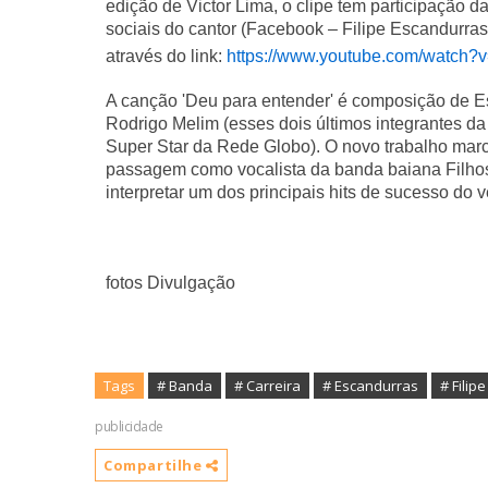
edição de Victor Lima, o clipe tem participação 
sociais do cantor (Facebook – Filipe Escandurra
através do link:
https://www.youtube.com/watch
A canção 'Deu para entender' é composição de E
Rodrigo Melim (esses dois últimos integrantes d
Super Star da Rede Globo). O novo trabalho marca
passagem como vocalista da banda baiana Filhos
interpretar um dos principais hits de sucesso do 
fotos Divulgação
Tags
# Banda
# Carreira
# Escandurras
# Filipe
publicidade
Compartilhe