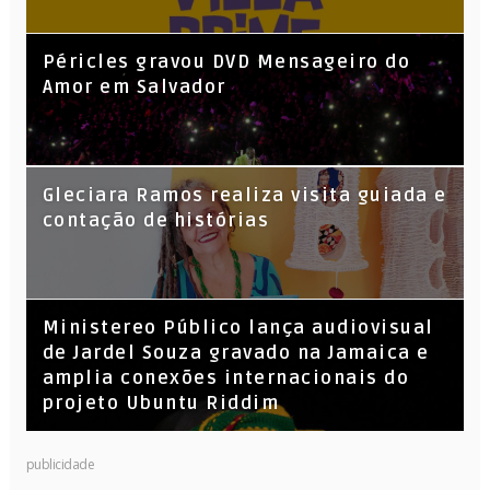
Péricles gravou DVD Mensageiro do
Amor em Salvador
KL Jay (Racionais MC’s), DJ Raíz e DJ
Gleciara Ramos realiza visita guiada e
Leandro Vitrola na BIGSHAKE 14
contação de histórias
​Ministereo Público lança audiovisual
de Jardel Souza gravado na Jamaica e
amplia conexões internacionais do
projeto Ubuntu Riddim
publicidade