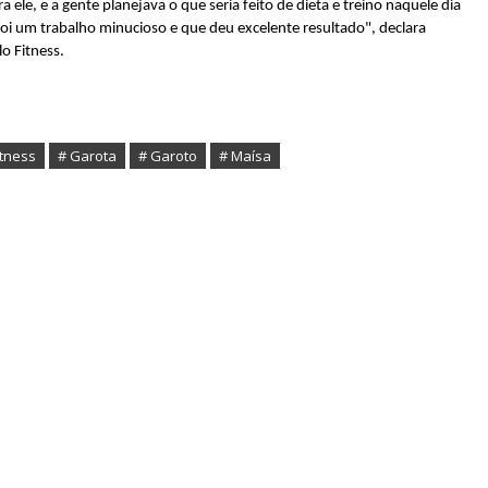
 ele, e a gente planejava o que seria feito de dieta e treino naquele dia
oi um trabalho minucioso e que deu excelente resultado", declara
o Fitness.
itness
# Garota
# Garoto
# Maísa