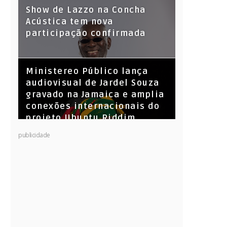
Show de Lazzo na Concha
Acústica tem nova
participação confirmada
​Ministereo Público lança
audiovisual de Jardel Souza
gravado na Jamaica e amplia
conexões internacionais do
projeto Ubuntu Riddim
KL Jay (Racionais MC’s), DJ
publicidade
Raíz e DJ Leandro Vitrola na
BIGSHAKE 14