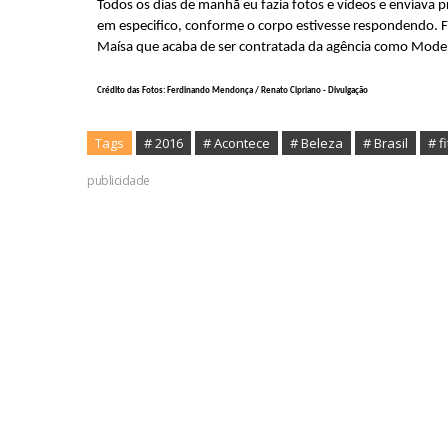
Todos os dias de manhã eu fazia fotos e vídeos e enviava pra
em especifico, conforme o corpo estivesse respondendo. F
Maísa que acaba de ser contratada da agência como Model
Crédito das Fotos: Ferdinando Mendonça / Renato Cipriano - Divulgação
Tags
# 2016
# Acontece
# Beleza
# Brasil
# f
publicidade