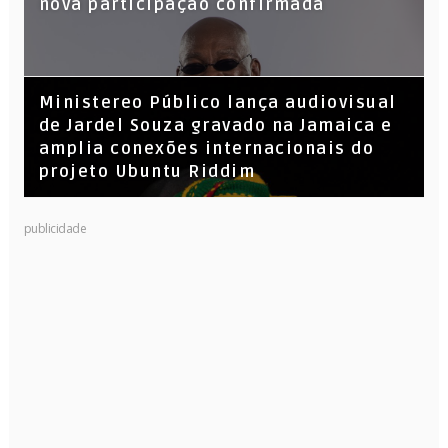
nova participação confirmada
​Ministereo Público lança audiovisual
de Jardel Souza gravado na Jamaica e
amplia conexões internacionais do
projeto Ubuntu Riddim
KL Jay (Racionais MC’s), DJ Raíz e DJ
publicidade
Leandro Vitrola na BIGSHAKE 14