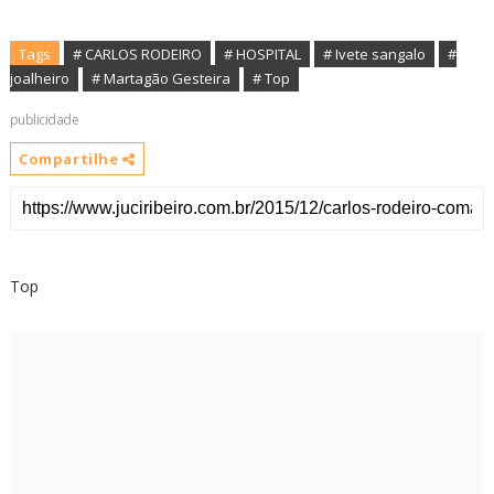
Tags
# CARLOS RODEIRO
# HOSPITAL
# Ivete sangalo
#
joalheiro
# Martagão Gesteira
# Top
publicidade
Compartilhe
Top