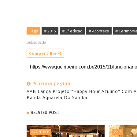
Tags
# 2015
# 3ª edição
# Acontece
# Cerimonia
publicidade
Compartilhe
Próxima página
AAB Lança Projeto "Happy Hour Azulino" Com A
RELATED POST
ACONTECE
2015