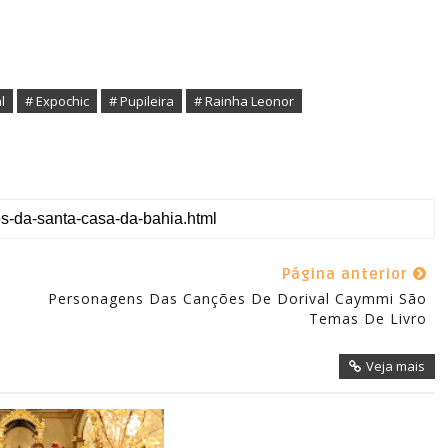
l
# Expochic
# Pupileira
# Rainha Leonor
Página anterior
Personagens Das Canções De Dorival Caymmi São
Veja mais