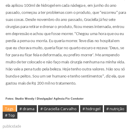
ela aplicou 100ml de hidrogel em cada nádega e, em junho do ano
passado, começou a ter problemas com o produto, que "escorreu" para
suas coxas. Desde novembro do ano passado, Graciella já fez sete
cirurgias para retirar e drenar o produto, ficou meses internada, entrou
em depressão e achou que fosse morrer. "Chegou uma hora que ou eu
perdia a perna ou morria. Eu queria morrer. Teve dias no hospital em
que eu chorava muito, queria ficar no quarto escuro e rezava: 'Deus, se
for para eu ficar feia e deformada, eu prefiro morrer'. Me arrependo
muito de ter colocado e não faço mais cirurgia nenhuma na minha vida.
Não vale a pena tudo pela beleza. Hoje tenho outra valores. Não sou só
bunda e peitos. Sou um ser humano e tenho sentimentos", diz ela, que
gastou mais de R$ 200 mil no tratamento.
Fotos: Studio Woody / Divulgação/ Agência Fio Condutor
Tags
# drama
# Graciella Carvalho
# hidrogel
# nutrição
# Top
publicidade