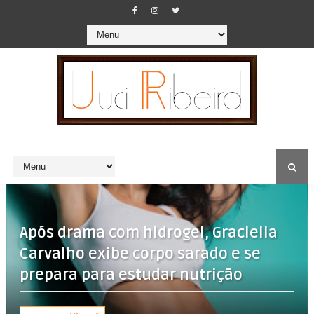
Após drama com hidrogel, Graciella
Carvalho exibe corpo sarado e se