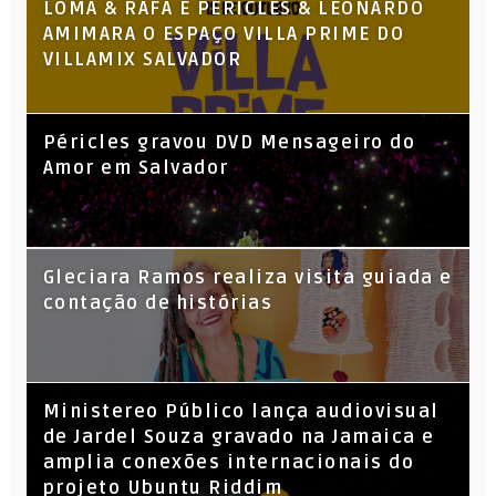
LOMA & RAFA E PÉRICLES & LEONARDO
AMIMARA O ESPAÇO VILLA PRIME DO
VILLAMIX SALVADOR
Péricles gravou DVD Mensageiro do
Amor em Salvador
KL Jay (Racionais MC’s), DJ Raíz e DJ
Gleciara Ramos realiza visita guiada e
Leandro Vitrola na BIGSHAKE 14
contação de histórias
​Ministereo Público lança audiovisual
de Jardel Souza gravado na Jamaica e
amplia conexões internacionais do
projeto Ubuntu Riddim