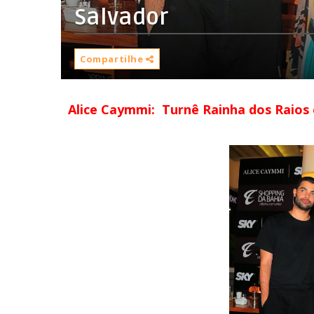
Salvador
Compartilhe
Alice Caymmi: Turnê Rainha dos Raios