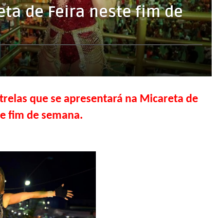
ta de Feira neste fim de
trelas que se apresentará na Micareta de
te fim de semana.