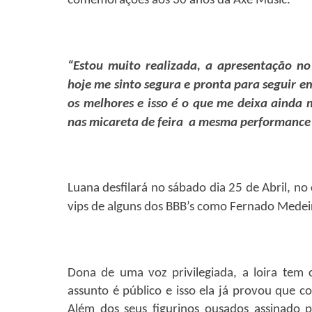
comemorações aos 30 anos da Axé Music.
“Estou muito realizada, a apresentação no
hoje me sinto segura e pronta para seguir e
os melhores e isso é o que me deixa ainda m
nas micareta de feira
a mesma performance 
Luana desfilará no sábado dia 25 de Abril, no
vips de alguns dos
BBB’s como Fernado Medeir
Dona de uma voz privilegiada, a loira te
assunto é público e isso ela já provou que c
Além dos seus figurinos ousados assinado pe