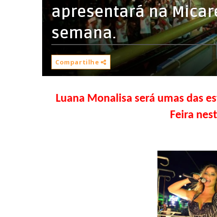
apresentará na Micare
Compartilhe
Luana Monalisa será umas das es
Feira nes