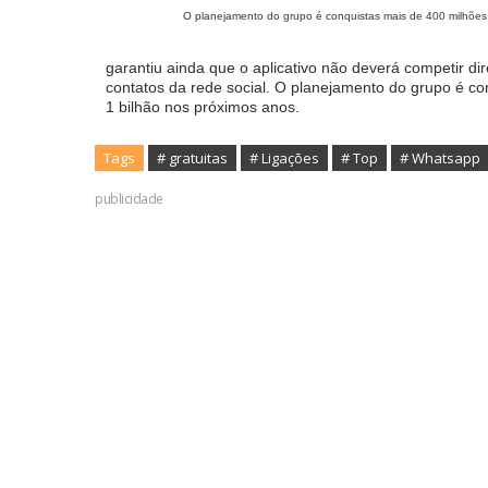
O planejamento do grupo é conquistas mais de 400 milhões 
garantiu ainda que o aplicativo não deverá competir d
contatos da rede social. O planejamento do grupo é co
1 bilhão nos próximos anos.
Tags
# gratuitas
# Ligações
# Top
# Whatsapp
publicidade