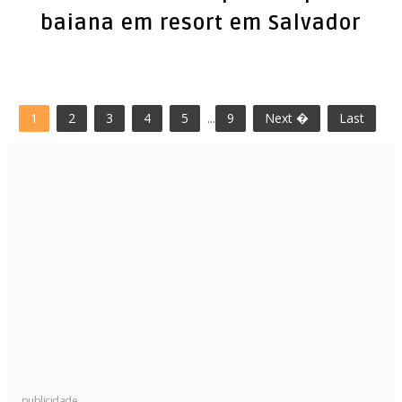
baiana em resort em Salvador
1
2
3
4
5
...
9
Next �
Last
publicidade