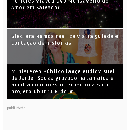
Péricles gravou DVD Mensageiro do
Amor em Salvador
KL Jay (Racionais MC’s), DJ Raíz e DJ
Gleciara Ramos realiza visita guiada e
Leandro Vitrola na BIGSHAKE 14
contação de histórias
​Ministereo Público lança audiovisual
de Jardel Souza gravado na Jamaica e
amplia conexões internacionais do
projeto Ubuntu Riddim
publicidade