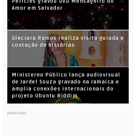
Péricles gravou DVD Mensageiro do
Amor em Salvador
KL Jay (Racionais MC’s), DJ Raíz e DJ
Gleciara Ramos realiza visita guiada e
Leandro Vitrola na BIGSHAKE 14
contação de histórias
​Ministereo Público lança audiovisual
de Jardel Souza gravado na Jamaica e
amplia conexões internacionais do
projeto Ubuntu Riddim
publicidade